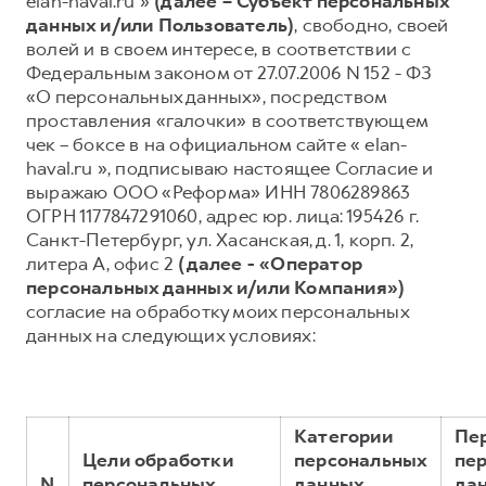
elan-haval.ru »
(далее – Субъект персональных
данных и/или Пользователь)
, свободно, своей
Тест-драйв
СЕРВИСНОЕ ОБСЛУЖИВАНИЕ
О дилере
волей и в своем интересе, в соответствии с
Трейд-ин
Нулевое ТО
Наша команда
Федеральным законом от 27.07.2006 N 152 - ФЗ
«О персональных данных», посредством
DARGO
DARGO X
Программа «Помощь на дороге»
Контакты
от 3 199 000 ₽
от 3 499 000 ₽
проставления «галочки» в соответствующем
КРЕДИТ И СТРАХОВАНИЕ
Регламенты технического обслуживания
чек – боксе в на официальном сайте « elan-
haval.ru », подписываю настоящее Согласие и
Кредитный калькулятор
Электронный ПТС
выражаю ООО «Реформа» ИНН 7806289863
Страхование
ОГРН 1177847291060, адрес юр. лица: 195426 г.
Санкт-Петербург, ул. Хасанская, д. 1, корп. 2,
Кредит
ПОДДЕРЖКА
литера А, офис 2
(далее - «Оператор
F7
F7X
GWM Безопасность
от 2 899 000 ₽
от 3 599 000 ₽
персональных данных и/или Компания»)
согласие на обработку моих персональных
КОРПОРАТИВНЫМ КЛИЕНТАМ
Гарантия HAVAL
данных на следующих условиях:
Для малого бизнеса
Мобильное приложение GWM
Корпоративным клиентам
Программа «HAVAL Защита+»
Крупным корпоративным клиентам
Руководства по эксплуатации
Категории
Пе
POER
от 3 449 000 ₽
Система управления автопарком
Подписки
Цели обработки
персональных
пе
N
персональных
данных,
да