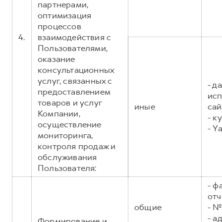
партнерами,
оптимизация
процессов
4.
взаимодействия с
Пользователями,
оказание
консультационных
услуг, связанных с
- д
предоставлением
исп
товаров и услуг
иные
сай
Компании,
- к
осуществление
- Y
мониторинга,
контроля продаж и
обслуживания
Пользователя:
- ф
отч
общие
- №
- а
Формирование и