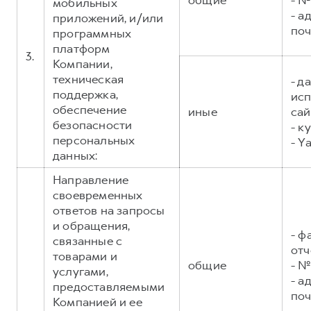
общие
- №
мобильных
- а
приложений, и/или
поч
программных
платформ
3.
Компании,
техническая
- д
поддержка,
исп
обеспечение
иные
сай
безопасности
- к
персональных
- Y
данных:
Направление
своевременных
ответов на запросы
и обращения,
- ф
связанные с
отч
товарами и
общие
- №
услугами,
- а
предоставляемыми
поч
Компанией и ее