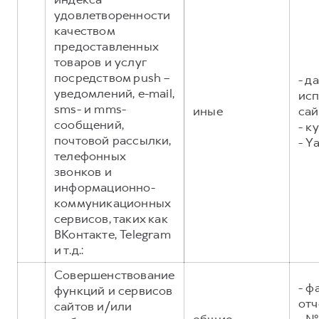
удовлетворенности
качеством
предоставленных
товаров и услуг
посредством push –
- д
уведомлений, e-mail,
исп
sms- и mms-
иные
сай
сообщений,
- к
почтовой рассылки,
- Y
телефонных
звонков и
информационно-
коммуникационных
сервисов, таких как
ВКонтакте, Telegram
и т.д.:
Совершенствование
- ф
функций и сервисов
отч
сайтов и/или