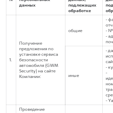
Сервис для корпоративных клиентов
данных
подлежащих
по
HAVAL Лизинг
АКСЕССУАРЫ HAVAL
обработке
об
Автомобильные аксессуары
- ф
отч
АКСЕССУАРЫ HAVAL
Коллекция CITY
общие
- №
Автомобильные аксессуары
Коллекция Базовая
- а
Коллекция CITY
Коллекция Детская
поч
Получение
предложения по
Коллекция Базовая
- д
установке сервиса
исп
Коллекция Детская
1.
безопасности
сай
автомобиля (GWM
- к
Security) на сайте
-
иные
Компании:
ид
но
тра
сре
- Y
Проведение