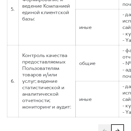
поч
ведение Компанией
5.
единой клиентской
- д
базы:
исп
иные
сай
- к
- Y
- ф
Контроль качества
отч
предоставляемых
общие
- №
Пользователям
- а
товаров и/или
поч
6.
услуг; ведение
- д
статистической и
исп
аналитической
иные
сай
отчетности;
- к
мониторинг и аудит:
- Y