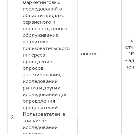
маркетинговых
исследований в
области продаж,
сервисного и
послепродажного
обслуживания,
- ф
аналитика
отч
пользовательского
общие
- №
интереса,
- а
проведение
поч
опросов,
анкетирования,
исследований
рынка и других
исследований для
определения
предпочтений
Пользователей, в
2.
том числе
исследований
индекса