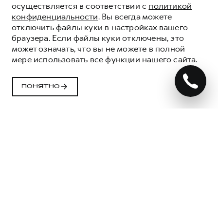
осуществляется в соответствии с
политикой
конфиденциальности
. Вы всегда можете
отключить файлы куки в настройках вашего
браузера. Если файлы куки отключены, это
может означать, что вы не можете в полной
мере использовать все функции нашего сайта.
ПОНЯТНО
ЭЛЕКТРОННЫЙ ПТС
Хавейл Элан-Моторс
ЧТО ТАКОЕ
Санкт-Петербург, Хасанская, дом 1 корп. 2
ЭЛЕКТРОННЫЙ ПТС
ЭПТС — это электронный паспорт
транспортного средства. В нем содержится