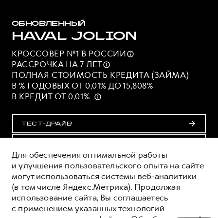
ОБНОВЛЕННЫЙ
HAVAL JOLION
КРОССОВЕР №1 В
РОССИИ
РАССРОЧКА НА 7
ЛЕТ
ПОЛНАЯ СТОИМОСТЬ КРЕДИТА (ЗАЙМА)
В % ГОДОВЫХ ОТ 0,01% ДО 15,808%
В КРЕДИТ ОТ 0,01%
ТЕСТ-ДРАЙВ
ПОЛУЧИТЬ ПРЕДЛОЖЕНИЕ
Для обеспечения оптимальной работы
и улучшения пользовательского опыта на сайте
могут использоваться системы веб-аналитики
ОЦЕНИВАЙТЕ СВОИ ФИНАНСОВЫЕ
(в том числе Яндекс.Метрика). Продолжая
ВОЗМОЖНОСТИ И РИСКИ
использование сайта, Вы соглашаетесь
ИЗУЧИТЕ ВСЕ УСЛОВИЯ КРЕДИТА (ЗАЙМА) НА
с применением указанных технологий
САЙТЕ: