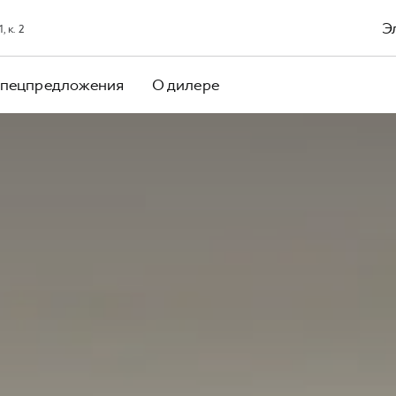
Э
 к. 2
пецпредложения
О дилере