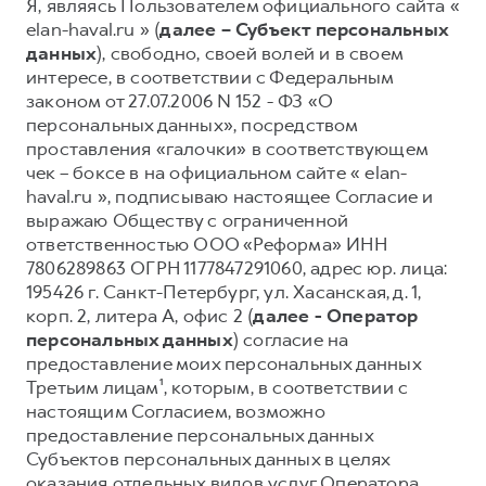
Я, являясь Пользователем официального сайта «
elan-haval.ru » (
далее – Субъект персональных
Тест-драйв
СЕРВИСНОЕ ОБСЛУЖИВАНИЕ
О дилере
данных
), свободно, своей волей и в своем
Трейд-ин
Нулевое ТО
Наша команда
интересе, в соответствии с Федеральным
DARGO
DARGO X
законом от 27.07.2006 N 152 - ФЗ «О
Программа «Помощь на дороге»
Контакты
от 3 199 000 ₽
от 3 499 000 ₽
персональных данных», посредством
КРЕДИТ И СТРАХОВАНИЕ
Регламенты технического обслуживания
проставления «галочки» в соответствующем
чек – боксе в на официальном сайте « elan-
Кредитный калькулятор
Электронный ПТС
haval.ru », подписываю настоящее Согласие и
Страхование
выражаю Обществу с ограниченной
Кредит
ответственностью ООО «Реформа» ИНН
ПОДДЕРЖКА
F7
7806289863 ОГРН 1177847291060, адрес юр. лица:
F7X
GWM Безопасность
от 2 899 000 ₽
от 3 599 000 ₽
195426 г. Санкт-Петербург, ул. Хасанская, д. 1,
КОРПОРАТИВНЫМ КЛИЕНТАМ
Гарантия HAVAL
корп. 2, литера А, офис 2 (
далее - Оператор
персональных данных
) согласие на
Для малого бизнеса
Мобильное приложение GWM
предоставление моих персональных данных
Корпоративным клиентам
Программа «HAVAL Защита+»
Третьим лицам¹, которым, в соответствии с
настоящим Согласием, возможно
Крупным корпоративным клиентам
Руководства по эксплуатации
предоставление персональных данных
POER
от 3 449 000 ₽
Система управления автопарком
Подписки
Субъектов персональных данных в целях
оказания отдельных видов услуг Оператора