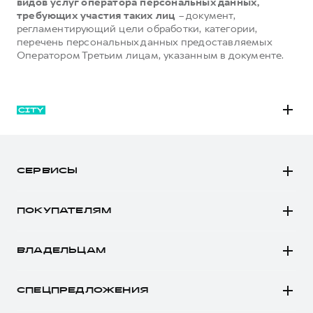
видов услуг оператора персональных данных,
требующих участия таких лиц
– документ,
регламентирующий цели обработки, категории,
перечень персональных данных предоставляемых
Оператором Третьим лицам, указанным в документе.
M6
JOLION
СЕРВИСЫ
DARGO
Автомобили в наличии
DARGO Х
ПОКУПАТЕЛЯМ
Заказать тест-драйв
F7
Автомобили в наличии
Рассчитать кредит
F7x
ВЛАДЕЛЬЦАМ
Конфигуратор HAVAL
Записаться на сервис
POER
Все о сервисе
Аксессуары HAVAL
СПЕЦПРЕДЛОЖЕНИЯ
Запись на сервис
Каталоги и прайс-листы