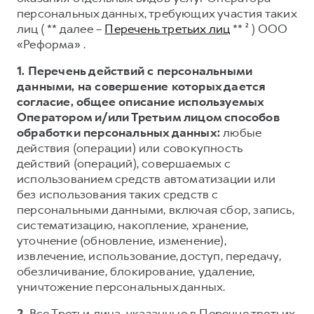
Сервис для корпоративных клиентов
персональных данных, требующих участия таких
HAVAL Лизинг
АКСЕССУАРЫ HAVAL
лиц ( ** далее –
Перечень третьих лиц
** ² ) ООО
«Реформа» .
Автомобильные аксессуары
АКСЕССУАРЫ HAVAL
Коллекция CITY
1. Перечень действий с персональными
данными, на совершение которых дается
Автомобильные аксессуары
Коллекция Базовая
согласие, общее описание используемых
Коллекция CITY
Коллекция Детская
Оператором и/или Третьим лицом способов
обработки персональных данных:
любые
Коллекция Базовая
действия (операции) или совокупность
Коллекция Детская
действий (операций), совершаемых с
использованием средств автоматизации или
без использования таких средств с
персональными данными, включая сбор, запись,
систематизацию, накопление, хранение,
уточнение (обновление, изменение),
извлечение, использование, доступ, передачу,
обезличивание, блокирование, удаление,
уничтожение персональных данных.
2.
Все Третьи лица, указанные в Перечне третьих