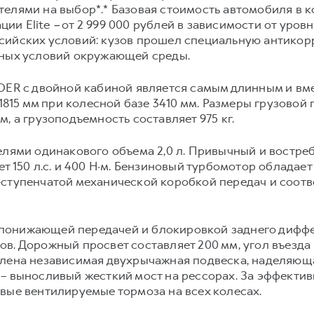
телями на выбор*.* Базовая стоимость автомобиля в 
ации Elite
–
от 2 999 000 рублей в зависимости от уров
сийских условий: кузов прошел специальную антикор
вных условий окружающей среды.
 с двойной кабиной является самым длинным и вме
0х1815 мм при колесной базе 3410 мм. Размеры груз
, а грузоподъемность составляет 975 кг.
елями одинакового объема 2,0 л. Привычный и востр
т 150 л.с. и 400 Н·м. Бензиновый турбомотор обладает 
-ступенчатой механической коробкой передач и соотв
понижающей передачей и блокировкой заднего диффе
. Дорожный просвет составляет 200 мм, угол въезда и
овлена независимая двухрычажная подвеска, надел
 – выносливый жесткий мост на рессорах. За эффекти
вые вентилируемые тормоза на всех колесах.