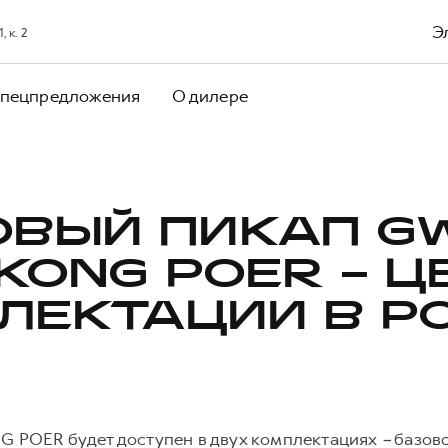
Э
 к. 2
пецпредложения
О дилере
ОВЫЙ ПИКАП G
KONG POER – Ц
ЛЕКТАЦИИ В Р
POER будет доступен в двух комплектациях
–
базово