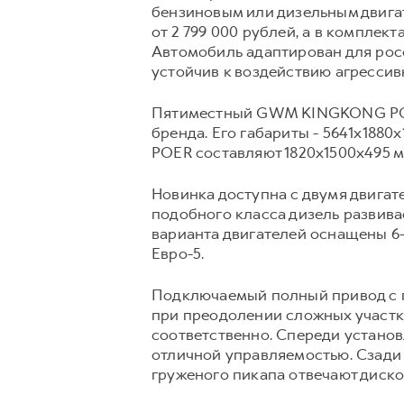
бензиновым или дизельным двига
от 2 799 000 рублей, а в комплект
Автомобиль адаптирован для рос
устойчив к воздействию агресси
Пятиместный GWM KINGKONG POER
бренда. Его габариты - 5641х188
POER составляют 1820х1500х495 мм
Новинка доступна с двумя двигат
подобного класса дизель развивае
варианта двигателей оснащены 6
Евро-5.
Подключаемый полный привод с 
при преодолении сложных участков
соответственно. Спереди устан
отличной управляемостью. Сзади
груженого пикапа отвечают диско