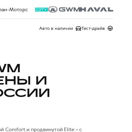
лан-Моторс
Авто в наличии
Тест-драйв
WM
ЕНЫ И
ОССИИ
й Comfort и продвинутой Elite
–
с