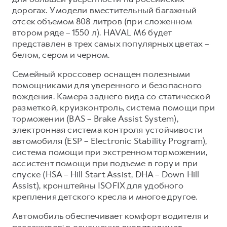
дорогах. У модели вместительный багажный
отсек объемом 808 литров (при сложенном
втором ряде – 1550 л). HAVAL M6 будет
представлен в трех самых популярных цветах –
белом, сером и черном.
Семейный кроссовер оснащен полезными
помощниками для уверенного и безопасного
вождения. Камера заднего вида со статической
разметкой, круизконтроль, система помощи при
торможении (BAS – Brake Assist System),
электронная система контроля устойчивости
автомобиля (ESP – Electronic Stability Program),
система помощи при экстренном торможении,
ассистент помощи при подъеме в гору и при
спуске (HSA – Hill Start Assist, DHA – Down Hill
Assist), кронштейны ISOFIX для удобного
крепления детского кресла и многое другое.
Автомобиль обеспечивает комфорт водителя и
пассажиров: в оснащение входят климат-