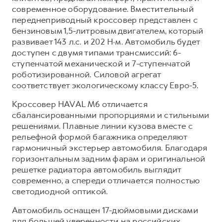
Сервис для корпоративных клиентов
современное оборудование. Вместительный
HAVAL Лизинг
АКСЕССУАРЫ HAVAL
переднеприводный кроссовер представлен с
бензиновым 1,5-литровым двигателем, который
Автомобильные аксессуары
развивает 143 л.с. и 202 Н·м. Автомобиль будет
АКСЕССУАРЫ HAVAL
Коллекция CITY
доступен с двумя типами трансмиссий: 6-
ступенчатой механической и 7-ступенчатой
Автомобильные аксессуары
Коллекция Базовая
роботизированной. Силовой агрегат
Коллекция CITY
Коллекция Детская
соответствует экологическому классу Евро-5.
Коллекция Базовая
Кроссовер HAVAL M6 отличается
Коллекция Детская
сбалансированными пропорциями и стильными
решениями. Плавные линии кузова вместе с
рельефной формой багажника определяют
гармоничный экстерьер автомобиля. Благодаря
горизонтальным задним фарам и оригинальной
решетке радиатора автомобиль выглядит
современно, а спереди отличается полностью
светодиодной оптикой.
Автомобиль оснащен 17-дюймовыми дисками
для большей уверенности на российских