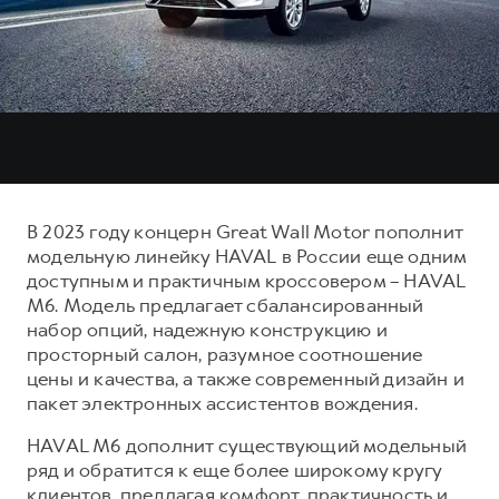
Тест-драйв
СЕРВИСНОЕ ОБСЛУЖИВАНИЕ
О дилере
Трейд-ин
Нулевое ТО
Наша команда
DARGO
DARGO X
Программа «Помощь на дороге»
Контакты
от 3 199 000 ₽
от 3 499 000 ₽
КРЕДИТ И СТРАХОВАНИЕ
Регламенты технического обслуживания
Кредитный калькулятор
Электронный ПТС
Страхование
В 2023 году концерн Great Wall Motor пополнит
Кредит
ПОДДЕРЖКА
модельную линейку HAVAL в России еще одним
F7
F7X
доступным и практичным кроссовером – HAVAL
GWM Безопасность
от 2 899 000 ₽
от 3 599 000 ₽
M6. Модель предлагает сбалансированный
КОРПОРАТИВНЫМ КЛИЕНТАМ
Гарантия HAVAL
набор опций, надежную конструкцию и
просторный салон, разумное соотношение
Для малого бизнеса
Мобильное приложение GWM
цены и качества, а также современный дизайн и
Корпоративным клиентам
Программа «HAVAL Защита+»
пакет электронных ассистентов вождения.
Крупным корпоративным клиентам
Руководства по эксплуатации
HAVAL M6 дополнит существующий модельный
POER
от 3 449 000 ₽
Система управления автопарком
Подписки
ряд и обратится к еще более широкому кругу
клиентов, предлагая комфорт, практичность и