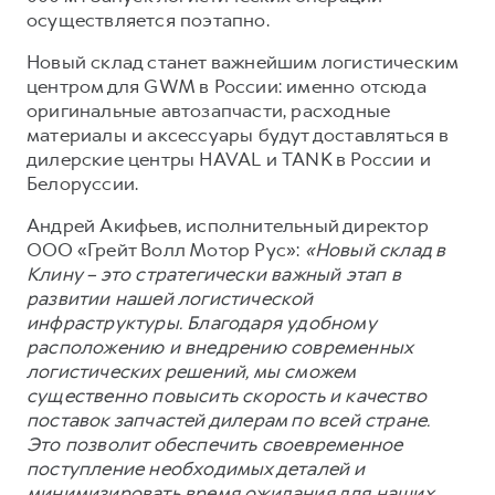
Сервис для корпоративных клиентов
осуществляется поэтапно.
HAVAL Лизинг
АКСЕССУАРЫ HAVAL
Новый склад станет важнейшим логистическим
Автомобильные аксессуары
центром для GWM в России: именно отсюда
оригинальные автозапчасти, расходные
АКСЕССУАРЫ HAVAL
Коллекция CITY
материалы и аксессуары будут доставляться в
Автомобильные аксессуары
Коллекция Базовая
дилерские центры HAVAL и TANK в России и
Коллекция CITY
Коллекция Детская
Белоруссии.
Коллекция Базовая
Андрей Акифьев, исполнительный директор
ООО «Грейт Волл Мотор Рус»:
«Новый склад в
Коллекция Детская
Клину – это стратегически важный этап в
развитии нашей логистической
инфраструктуры. Благодаря удобному
расположению и внедрению современных
логистических решений, мы сможем
существенно повысить скорость и качество
поставок запчастей дилерам по всей стране.
Это позволит обеспечить своевременное
поступление необходимых деталей и
минимизировать время ожидания для наших