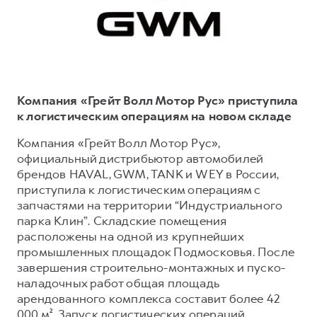
Тест-драйв
СЕРВИСНОЕ ОБСЛУЖИВАНИЕ
О дилере
Трейд-ин
Нулевое ТО
Наша команда
DARGO
DARGO X
Программа «Помощь на дороге»
Контакты
от 3 199 000 ₽
от 3 499 000 ₽
КРЕДИТ И СТРАХОВАНИЕ
Регламенты технического обслуживания
Компания «Грейт Волл Мотор Рус» приступила
Кредитный калькулятор
Электронный ПТС
к логистическим операциям на новом складе
Страхование
Компания «Грейт Волл Мотор Рус»,
официальный дистрибьютор автомобилей
Кредит
ПОДДЕРЖКА
брендов HAVAL, GWM, TANK и WEY в России,
F7
F7X
GWM Безопасность
от 2 899 000 ₽
от 3 599 000 ₽
приступила к логистическим операциям с
запчастями на территории “Индустриального
КОРПОРАТИВНЫМ КЛИЕНТАМ
Гарантия HAVAL
парка Клин”. Складские помещения
Для малого бизнеса
Мобильное приложение GWM
расположены на одной из крупнейших
Корпоративным клиентам
Программа «HAVAL Защита+»
промышленных площадок Подмосковья. После
завершения строительно-монтажных и пуско-
Крупным корпоративным клиентам
Руководства по эксплуатации
наладочных работ общая площадь
POER
от 3 449 000 ₽
Система управления автопарком
Подписки
арендованного комплекса составит более 42
000 м². Запуск логистических операций