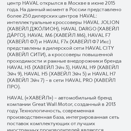
центр HAVAL открылся в Москве в июне 2015
года. На данный момент в России представлено
более 250 дилерских центров HAVAL:
интеллектуальные кроссоверы HAVAL JOLION
(ХАВЕЙЛ ДЖО́ЛИОН), HAVAL DARGO (ХАВЕЙЛ
ДА́РГО), HAVAL М6 (ХАВЕЙЛ M6), HAVAL F7
(ХАВЕЙЛ Ф7) и HAVAL F7x (ХАВЕЙЛ Ф7 Икс)
представлены в дилерской сети HAVAL CITY
(ХАВЕЙЛ СИТИ), а кроссоверы повышенной
проходимости и рамные внедорожники бренда
HAVAL H3 (ХАВЕЙЛ Эйч 3), HAVAL H9 (ХАВЕЙЛ
Эйч 9), HAVAL H5 (ХАВЕЙЛ Эйч 5) и HAVAL H7
(ХАВЕЙЛ Эйч 7) – в сети HAVAL PRO (ХАВЕЙЛ
ПРО).
HAVAL («ХАВЕЙЛ») – автомобильный бренд
компании Great Wall Motor, созданный в 2013
году. Технологичность, современная
производственная база, интегрированная сеть
поставок комплектующих от лучших
иностранных производителей являются