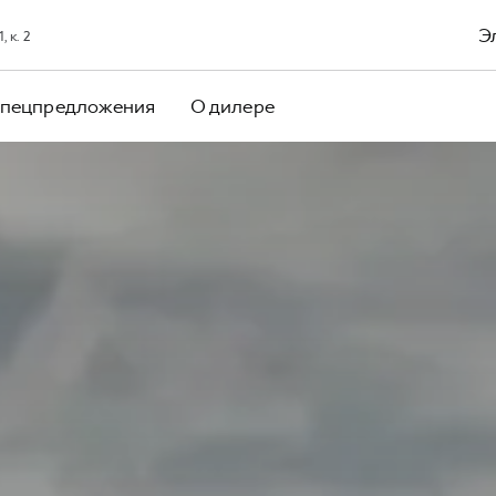
Э
 к. 2
пецпредложения
О дилере